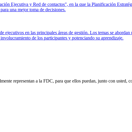
ación Ejecutiva y Red de contactos", en la que la Planificación Estraté
 para una mejor toma de decisiones.
 de ejecutivos en las principales áreas de gestión. Los temas se abord
 involucramiento de los participantes y potenciando su aprendizaje.
lmente representan a la FDC, para que ellos puedan, junto con usted, c