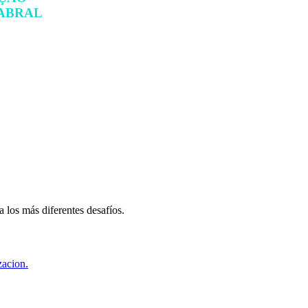
ABRAL
OS ENTRE LAS 10 MEJORES ESCUELA
CIOS DEL MUNDO, SEGÚN EL RANKIN
CIÓN EJECUTIVA DEL FINANCIAL TIM
 los más diferentes desafíos.
zacion.